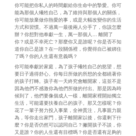
你可能把你私人的時間獻給你生命中的摯愛。你可
能為那個人犧牲自己，為了維持與那個人的關係，
你可能放棄做你熱愛的事，或是大幅改變你的生活
方式和習慣。不過萬一最後兩人分手了，你該怎麼
辦？你想對他奉獻一生，萬一那個人… 離開了
你？或是不幸死亡？那麼你又是誰呢？你是否不知
道你自己是誰？在一段關係裡，你覺得自己被綁住
了嗎？你的人生還有意義嗎？
你可能奉獻於家庭，為了孩子犧牲自己的慾望，想
要日子過得舒心。你每日所做的所想的全都繞著你
的孩子打轉。孩子有一天終究會離開家，這並不是
因為他們不感激你為他們所做的付出。那是因為時
候到了，他們要像個成人一樣，離開家裡開始獨立
生活，可能還要扶養自己的孩子。那又怎樣呢？你
花了一輩子努力投入事業，全神貫注，凡事親力親
為，等你走出家門，孩子離開家以後，你還剩下什
麼？你是否仍然可以認同自己？撇開孩子不談，你
又是誰？你的人生還有目標嗎？你是否還有足夠的