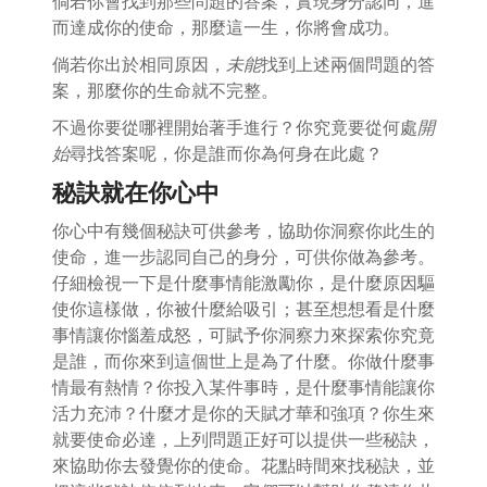
倘若你會找到那些問題的答案，實現身分認同，進
而達成你的使命，那麼這一生，你將會成功。
倘若你出於相同原因，
未能
找到上述兩個問題的答
案，那麼你的生命就不完整。
不過你要從哪裡開始著手進行？你究竟要從何處
開
始
尋找答案呢，你是誰而你為何身在此處？
秘訣就在你心中
你心中有幾個秘訣可供參考，協助你洞察你此生的
使命，進一步認同自己的身分，可供你做為參考。
仔細檢視一下是什麼事情能激勵你，是什麼原因驅
使你這樣做，你被什麼給吸引；甚至想想看是什麼
事情讓你惱羞成怒，可賦予你洞察力來探索你究竟
是誰，而你來到這個世上是為了什麼。你做什麼事
情最有熱情？你投入某件事時，是什麼事情能讓你
活力充沛？什麼才是你的天賦才華和強項？你生來
就要使命必達，上列問題正好可以提供一些秘訣，
來協助你去發覺你的使命。花點時間來找秘訣，並