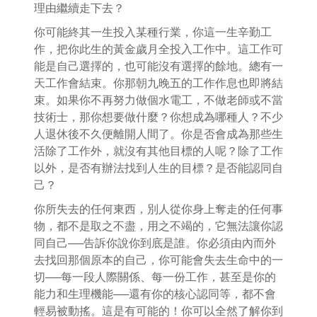
理由繼續走下去？
你可能終其一生投入某種行業，你這一生辛勤工
作，把你此生的黃金歲月全投入工作中。這工作可
能是自己選擇的，也可能沒有選擇的餘地。總有一
天工作會結束。你那朝九晚五的工作作息也即將結
束。如果你不再努力做個水電工，不做老師或不當
技術士，那你想要做什麼？你想成為哪種人？不少
人退休後不久便離開人間了。你是否會成為那些生
活除了工作外，就沒有其他目標的人呢？除了工作
以外，是否有辦法找到人生的目標？是否能認同自
己？
你所失去的任何東西，別人從你身上奪走的任何事
物，都不是取之不盡，用之不竭的，它無法讓你認
同自己──告訴你說你到底是誰。你必須由內而外
去找回那個原本的自己，你可能會失去生命中的一
切──每一段人際關係、每一份工作，甚至是你的
能力和生理機能──還有你的核心認同等，都不會
輕易被動搖。這是有可能的！你可以全然了解你到