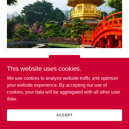
見る！
This website uses cookies.
We use cookies to analyze website traffic and optimize
your website experience. By accepting our use of
Português
cookies, your data will be aggregated with all other user
data.
ACCEPT