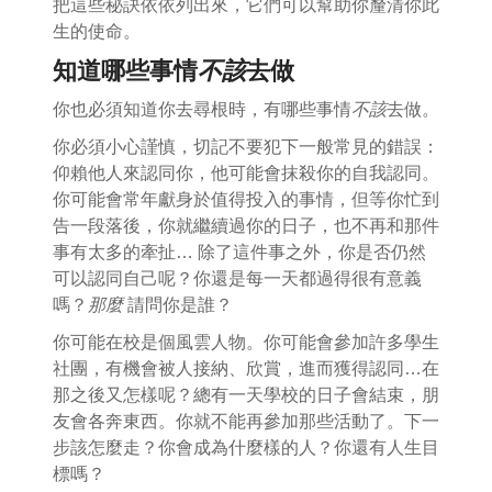
把這些秘訣依依列出來，它們可以幫助你釐清你此
生的使命。
知道哪些事情
不該
去做
你也必須知道你去尋根時，有哪些事情
不該
去做。
你必須小心謹慎，切記不要犯下一般常見的錯誤：
仰賴他人來認同你，他可能會抹殺你的自我認同。
你可能會常年獻身於值得投入的事情，但等你忙到
告一段落後，你就繼續過你的日子，也不再和那件
事有太多的牽扯… 除了這件事之外，你是否仍然
可以認同自己呢？你還是每一天都過得很有意義
嗎？
那麼
請問你是誰？
你可能在校是個風雲人物。你可能會參加許多學生
社團，有機會被人接納、欣賞，進而獲得認同…在
那之後又怎樣呢？總有一天學校的日子會結束，朋
友會各奔東西。你就不能再參加那些活動了。下一
步該怎麼走？你會成為什麼樣的人？你還有人生目
標嗎？