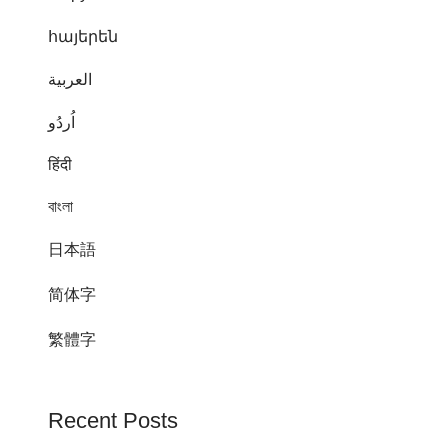
հայերեն
العربية
اُردُو
हिंदी
বাংলা
日本語
简体字
繁體字
Recent Posts