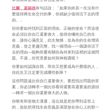
比爾．葛賜德
有句話說：「如果你終其一生沒有什
麼值得將生命交付的事，你就缺少值得活下去的理
由。」
但你要如何找到正當的理由、正確的使命？而這使
命必須比你自己還要偉大，值得你犧牲自己的生
命，讓你心滿意足，此生無憾，並為你的生命增添
意義，使之更趨完整。找一個理由—一個讓你活下
去的理由—能夠答覆有關你為何來到這裡的這個問
題。不過…你究竟要如何與神相遇呢？
你要如何認識自我，而你又想要成為什麼樣的人，
你此生又注定要完成哪些創舉？
這些問題遠比你自己還要偉大。要想找出問題的答
案，你必須轉求一個比你看得還要高還要遠的源頭
—轉求一個比你還要偉大的人物。
你唯有和造物主溝通，這位就是把你帶到這世上
的，急欲把尋找生命意義及渴望放在你心上的那一