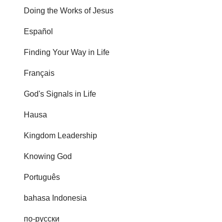
Doing the Works of Jesus
Español
Finding Your Way in Life
Français
God's Signals in Life
Hausa
Kingdom Leadership
Knowing God
Português
bahasa Indonesia
по-русски