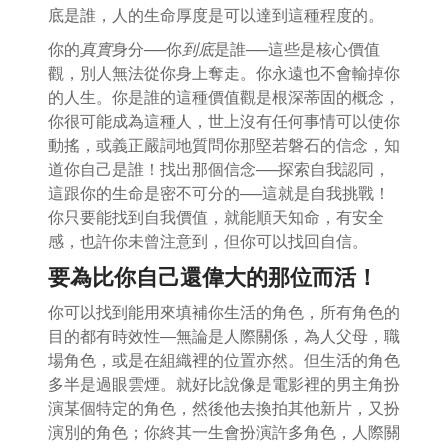
底是誰，人的生命厚度是可以達到這種程度的。
你的
真實
身分──你
到底
是誰──這些是核心價值
觀，別人無法從你身上奪走。你永遠也不會輸掉你
的人生。你是誰的這種價值觀是根深蒂固的概念，
你很可能成為這種人，世上沒有任何事情可以使你
動搖，或義正嚴詞地質問你那堅若磐石的信念，知
道你自己是誰！找出那個信念──探索自我認同，
這跟你的生命是密不可分的──這就是自我挑戰！
你只要能找到自我價值，就能順天知命，有安全
感，也許你未曾注意到，但你可以找回自信。
要為比你自己還偉大的那位而活！
你可以找到能用來填補你生活的角色，所有角色的
目的都有時效性—無論是人際關係，為人父母，職
場角色，或是在組織裡的位置亦然。但生活的角色
多半是過眼雲煙。就好比說像是電影裡的男主角扮
演某個特定的角色，然後他去換拍其他新片，又扮
演別的角色；你終其一生會扮演許多角色，人際關