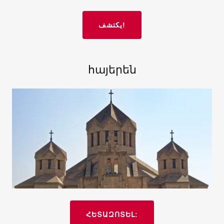
يكتشف!
հայերեն
ՀԵՏԱԶՈՏԵԼ: